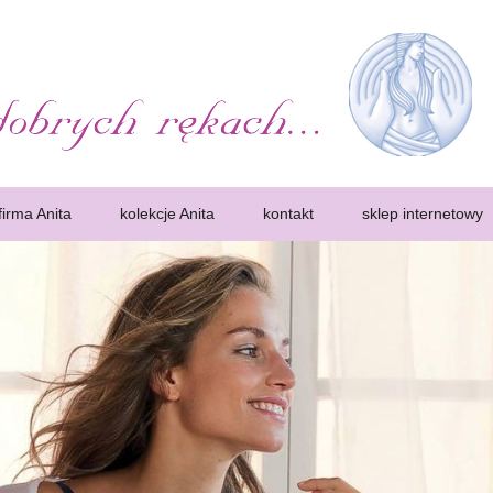
k. Bielizna, protezy
ść kobiet. Wczesne wykrycie choroby pozwoli zdecydowanie zwiększa sz
iety, które przeszły mastektomię, zwane często amazonkami, potrzebuj
firma Anita
kolekcje Anita
kontakt
sklep internetowy