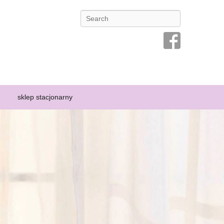
Search
ansę na przeżycie osoby chorej, dlatego prowadzi się kampanie
ą specyficznej bielizny, która pozwoli im poczuć się kobieco i
sklep stacjonarny