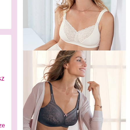
sz
ze