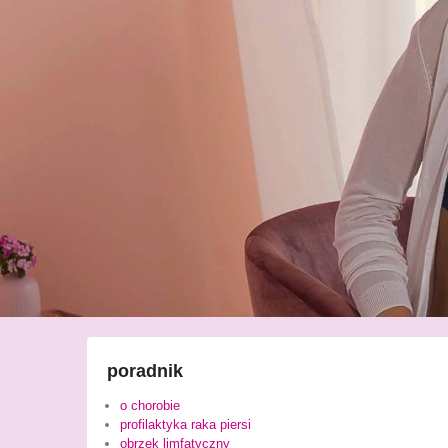
poradnik
o chorobie
profilaktyka raka piersi
obrzęk limfatyczny