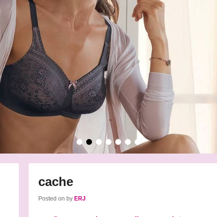
•
•
•
•
•
•
•
cache
Posted on
by
ERJ