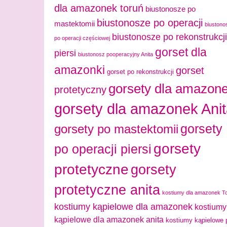
dla amazonek toruń
biustonosze po
biustonosze po operacji
mastektomii
biustono
biustonosze po rekonstrukcji
po operacji częściowej
gorset dla
piersi
biustonosz pooperacyjny Anita
amazonki
gorset
gorset po rekonstrukcji
gorsety dla amazon
protetyczny
gorsety dla amazonek Ani
gorsety
gorsety po mastektomii
gorsety
po operacji piersi
protetyczne
gorsety
protetyczne anita
kostiumy dla amazonek T
kostiumy kąpielowe dla amazonek
kostiumy
kąpielowe dla amazonek anita
kostiumy kąpielowe 