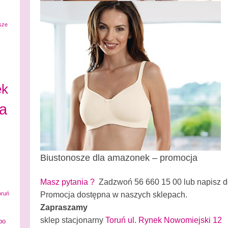
sze
ek
ta
Biustonosze dla amazonek – promocja
Masz pytania ?
Zadzwoń 56 660 15 00 lub napisz d
oruń
Promocja dostępna w naszych sklepach.
Zapraszamy
sklep stacjonarny
Toruń ul. Rynek Nowomiejski 12
po