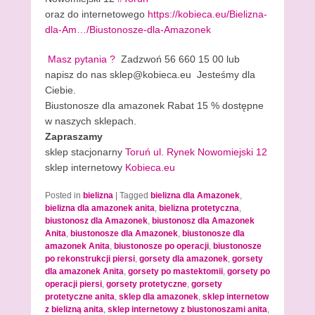
oraz do internetowego
https://kobieca.eu/Bielizna-
dla-Am…/Biustonosze-dla-Amazonek
Masz pytania ?
Zadzwoń 56 660 15 00 lub
napisz do nas sklep@kobieca.eu Jesteśmy dla
Ciebie.
Biustonosze dla amazonek Rabat 15 % dostępne
w naszych sklepach.
Zapraszamy
sklep stacjonarny
Toruń ul. Rynek Nowomiejski 12
sklep internetowy
Kobieca.eu
Posted in
bielizna
|
Tagged
bielizna dla Amazonek
,
bielizna dla amazonek anita
,
bielizna protetyczna
,
biustonosz dla Amazonek
,
biustonosz dla Amazonek
Anita
,
biustonosze dla Amazonek
,
biustonosze dla
amazonek Anita
,
biustonosze po operacji
,
biustonosze
po rekonstrukcji piersi
,
gorsety dla amazonek
,
gorsety
dla amazonek Anita
,
gorsety po mastektomii
,
gorsety po
operacji piersi
,
gorsety protetyczne
,
gorsety
protetyczne anita
,
sklep dla amazonek
,
sklep internetow
z bielizną anita
,
sklep internetowy z biustonoszami anita
,