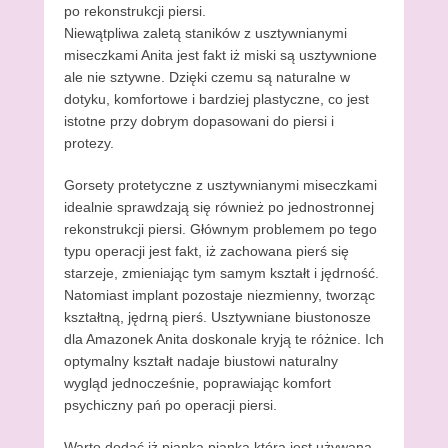
po rekonstrukcji piersi.
Niewątpliwa zaletą staników z usztywnianymi
miseczkami Anita jest fakt iż miski są usztywnione
ale nie sztywne. Dzięki czemu są naturalne w
dotyku, komfortowe i bardziej plastyczne, co jest
istotne przy dobrym dopasowani do piersi i
protezy.
Gorsety protetyczne z usztywnianymi miseczkami
idealnie sprawdzają się również po jednostronnej
rekonstrukcji piersi. Głównym problemem po tego
typu operacji jest fakt, iż zachowana pierś się
starzeje, zmieniając tym samym kształt i jędrność.
Natomiast implant pozostaje niezmienny, tworząc
kształtną, jędrną pierś. Usztywniane biustonosze
dla Amazonek Anita doskonale kryją te różnice. Ich
optymalny kształt nadaje biustowi naturalny
wygląd jednocześnie, poprawiając komfort
psychiczny pań po operacji piersi.
Warto dodać iż pianka pianka która jest używana