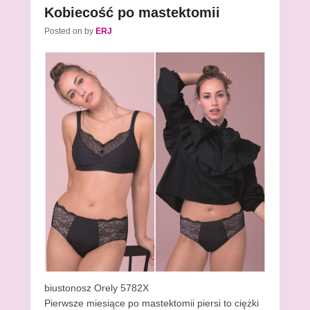
Kobiecość po mastektomii
Posted on
by
ERJ
biustonosz Orely 5782X
Pierwsze miesiące po mastektomii piersi to ciężki