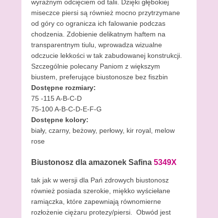
wyraźnym odcięciem od talii. Dzięki głębokiej
miseczce piersi są również mocno przytrzymane
od góry co ogranicza ich falowanie podczas
chodzenia. Zdobienie delikatnym haftem na
transparentnym tiulu, wprowadza wizualne
odczucie lekkości w tak zabudowanej konstrukcji.
Szczególnie polecany Paniom z większym
biustem, preferujące biustonosze bez fiszbin
Dostępne rozmiary:
75 -115 A-B-C-D
75-100 A-B-C-D-E-F-G
Dostępne kolory:
biały, czarny, beżowy, perłowy, kir royal, melow
rose
Biustonosz dla amazonek Safina
5349X
tak jak w wersji dla Pań zdrowych biustonosz
również posiada szerokie, miękko wyściełane
ramiączka, które zapewniają równomierne
rozłożenie ciężaru protezy/piersi. Obwód jest