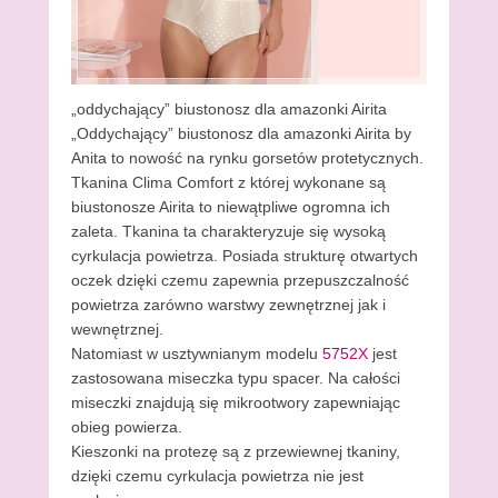
„oddychający” biustonosz dla amazonki Airita
„Oddychający” biustonosz dla amazonki Airita by
Anita to nowość na rynku gorsetów protetycznych.
Tkanina Clima Comfort z której wykonane są
biustonosze Airita to niewątpliwe ogromna ich
zaleta. Tkanina ta charakteryzuje się wysoką
cyrkulacja powietrza. Posiada strukturę otwartych
oczek dzięki czemu zapewnia przepuszczalność
powietrza zarówno warstwy zewnętrznej jak i
wewnętrznej.
Natomiast w usztywnianym modelu
5752X
jest
zastosowana miseczka typu spacer. Na całości
miseczki znajdują się mikrootwory zapewniając
obieg powierza.
Kieszonki na protezę są z przewiewnej tkaniny,
dzięki czemu cyrkulacja powietrza nie jest