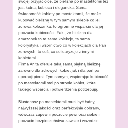
swojej przyjaciółce, że bielizna po mastektomii też
jest ładna, kobieca i elegancka. Sama
świadomość kobiety po mastektomii, że może
kupować bieliznę w tym samym sklepie co jej
zdrowa koleżanka, to ogromne wsparcie dla jej
poczucia kobiecości. Fakt, że bielizna dla
amazonek to te same kolekcje, ta sama
kolorystyka i wzornictwo co w kolekcjach dla Pań
zdrowych, to coś, co solidaryzuje z innymi
kobietami.
Firma Anita oferuje taką samą piękną bieliznę
zarówno dla zdrowych kobiet jak i dla pań po
operacji piersi. Tym samym, wspierając kobiecość
po mastektomii stoi po stronie kobiet, które
takiego wsparcia i potwierdzenia potrzebują.
Biustonosz po mastektomii musi być ładny,
najwyższej jakości oraz perfekcyjnie dobrany,
wówczas zapewni poczucie pewności siebie i
poczucie bezpieczeństwa zawsze i wszędzie.