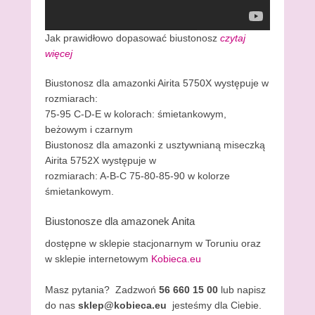
Jak prawidłowo dopasować biustonosz
czytaj
więcej
Biustonosz dla amazonki Airita 5750X występuje w
rozmiarach:
75-95 C-D-E w kolorach: śmietankowym,
beżowym i czarnym
Biustonosz dla amazonki z usztywnianą miseczką
Airita 5752X występuje w
rozmiarach: A-B-C 75-80-85-90 w kolorze
śmietankowym.
Biustonosze dla amazonek Anita
dostępne w sklepie stacjonarnym w Toruniu oraz
w sklepie internetowym
Kobieca.eu
Masz pytania? Zadzwoń
56 660 15 00
lub napisz
do nas
sklep@kobieca.eu
jesteśmy dla Ciebie.