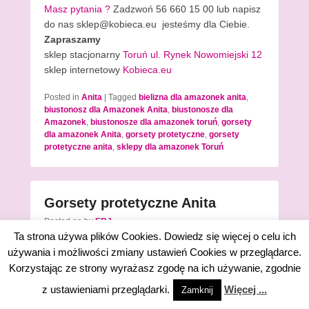
Masz pytania ?
Zadzwoń 56 660 15 00 lub napisz
do nas sklep@kobieca.eu jesteśmy dla Ciebie.
Zapraszamy
sklep stacjonarny
Toruń ul. Rynek Nowomiejski 12
sklep internetowy
Kobieca.eu
Posted in
Anita
|
Tagged
bielizna dla amazonek anita
,
biustonosz dla Amazonek Anita
,
biustonosze dla
Amazonek
,
biustonosze dla amazonek toruń
,
gorsety
dla amazonek Anita
,
gorsety protetyczne
,
gorsety
protetyczne anita
,
sklepy dla amazonek Toruń
Gorsety protetyczne Anita
Posted on
by
ERJ
Ta strona używa plików Cookies. Dowiedz się więcej o celu ich
Gorsety protetyczne Anita
używania i możliwości zmiany ustawień Cookies w przeglądarce.
Korzystając ze strony wyrażasz zgodę na ich używanie, zgodnie
z ustawieniami przeglądarki.
Więcej ...
Zamknij