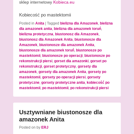
sklep internetowy
Kobieca.eu
Kobiecość po mastektomii
Posted in
Anita
|
Tagged
bielizna dla Amazonek
,
bielizna
dla amazonek anita
,
bielizna dla amazonek toruń
,
bielizna protetyczna
,
biustonosz dla Amazonek
,
biustonosz dla Amazonek Anita
,
biustonosze dla
Amazonek
,
biustonosze dla amazonek Anita
,
biustonosze dla amazonek toruń
,
biustonosze po
mastektomii
,
biustonosze po operacji
,
biustonosze po
rekonstrukcji piersi
,
gorset dla amazonki
,
gorset po
rekonstrukcji
,
gorset protetyczny
,
gorsety dla
amazonek
,
gorsety dla amazonek Anita
,
gorsety po
mastektomii
,
gorsety po operacji piersi
,
gorsety
protetyczne
,
gorsety protetyczne anita
,
kobiecość po
mastektomii
,
po mastektomii
,
po rekonstrukcji piersi
Usztywniane biustonosze dla
amazonek Anita
Posted on
by
ERJ