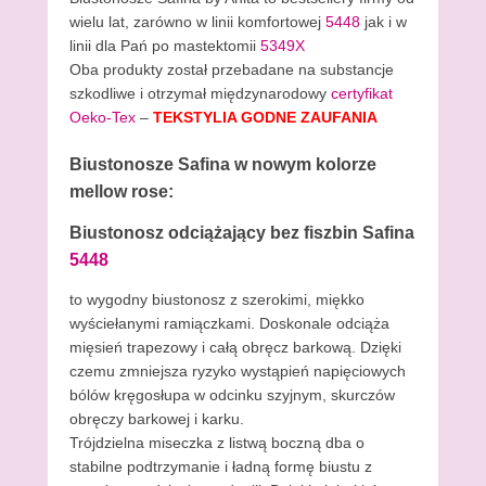
wielu lat, zarówno w linii komfortowej
5448
jak i w
linii dla Pań po mastektomii
5349X
Oba produkty został przebadane na substancje
szkodliwe i otrzymał międzynarodowy
certyfikat
Oeko-Tex
–
TEKSTYLIA GODNE ZAUFANIA
Biustonosze Safina w nowym kolorze
mellow rose:
Biustonosz odciążający bez fiszbin Safina
5448
to wygodny biustonosz z szerokimi, miękko
wyściełanymi ramiączkami. Doskonale odciąża
mięsień trapezowy i całą obręcz barkową. Dzięki
czemu zmniejsza ryzyko wystąpień napięciowych
bólów kręgosłupa w odcinku szyjnym, skurczów
obręczy barkowej i karku.
Trójdzielna miseczka z listwą boczną dba o
stabilne podtrzymanie i ładną formę biustu z