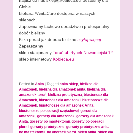
napisz do nas sklep@kobieca.eu Jesteśmy dla
Ciebie.
Bielizna #AnitaCare dostępna w naszych
sklepach.
Zapewniamy fachowe doradztwo i profesjonalny
dobór bielizny
Kilka porad jak dobrać bieliznę
czytaj więcej
Zapraszamy
sklep stacjonarny
Toruń ul. Rynek Nowomiejski 12
sklep internetowy
Kobieca.eu
Posted in
Anita
|
Tagged
anita sklep
,
bielizna dla
Amazonek
,
bielizna dla amazonek anita
,
bielizna dla
amazonek toruń
,
bielizna protetyczna
,
biustonosz dla
Amazonek
,
biustonosz dla amazonki
,
biustonosze dla
Amazonek
,
biustonosze dla amazonek Anita
,
biustonosze po operacji częściowej
,
gorset dla
amazonki
,
gorsety dla amazonek
,
gorsety dla amazonek
Anita
,
gorsety po mastektomii
,
gorsety po operacji
piersi
,
gorsety protetyczne
,
gorsety protetyczne anita
,
po mastektomii
,
po operacji piersi
,
sklep anita
,
sklep dla