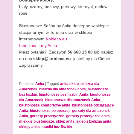
Dostępne kolory:
biały, czarny, beżowy, perłowy, kir royal, melow
rose
Biustonosze Safina by Anita dostępne w sklepie
stacjonarnym w Toruniu oraz w sklepie
internetowym
Kobieca.eu
Inne linie firmy Anita
Masz pytania? Zadzwoń
56 660 15 00
lub napisz
do nas
sklep@kobieca.eu
jesteśmy dla Ciebie.
Zapraszamy
Posted in
Anita
|
Tagged
anita sklep
,
bielizna dla
Amazonek
,
bielizna dla amazonek anita
,
biustonosze
bez fiszbin
,
biustonosze bez fiszbin Anita
,
biustonosze
dla Amazonek
,
biustonosze dla amazonek Anita
,
biustonosze komfortowe anita
,
biustonosze odciążające
Anita
,
biustonosze po operacji
,
gorsety dla amazonek
Anita
,
gorsety protetyczne
,
gorsety protetyczne anita
,
miękkie biustonosze
,
sklep anita
,
sklep z bielizną anita
,
sklepy anita
,
staniki bez fiszbin