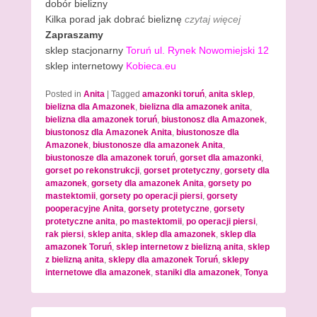
dobór bielizny
Kilka porad jak dobrać bieliznę
czytaj więcej
Zapraszamy
sklep stacjonarny
Toruń ul. Rynek Nowomiejski 12
sklep internetowy
Kobieca.eu
Posted in
Anita
|
Tagged
amazonki toruń
,
anita sklep
,
bielizna dla Amazonek
,
bielizna dla amazonek anita
,
bielizna dla amazonek toruń
,
biustonosz dla Amazonek
,
biustonosz dla Amazonek Anita
,
biustonosze dla
Amazonek
,
biustonosze dla amazonek Anita
,
biustonosze dla amazonek toruń
,
gorset dla amazonki
,
gorset po rekonstrukcji
,
gorset protetyczny
,
gorsety dla
amazonek
,
gorsety dla amazonek Anita
,
gorsety po
mastektomii
,
gorsety po operacji piersi
,
gorsety
pooperacyjne Anita
,
gorsety protetyczne
,
gorsety
protetyczne anita
,
po mastektomii
,
po operacji piersi
,
rak piersi
,
sklep anita
,
sklep dla amazonek
,
sklep dla
amazonek Toruń
,
sklep internetow z bielizną anita
,
sklep
z bielizną anita
,
sklepy dla amazonek Toruń
,
sklepy
internetowe dla amazonek
,
staniki dla amazonek
,
Tonya