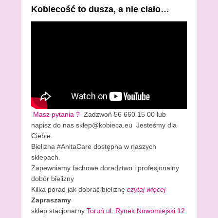
Kobiecość to dusza, a nie ciało…
Masz pytania ?
Zadzwoń 56 660 15 00 lub
napisz do nas sklep@kobieca.eu Jesteśmy dla
Ciebie.
Bielizna #AnitaCare dostępna w naszych
sklepach.
Zapewniamy fachowe doradztwo i profesjonalny
dobór bielizny
Kilka porad jak dobrać bieliznę
czytaj więcej
Zapraszamy
sklep stacjonarny
Toruń ul. Rynek Nowomiejski 12