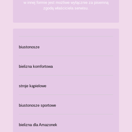
w innej formie jest możliwe wyłącznie za pisemną
zgodą właściciela serwisu.
biustonosze
bielizna komfortowa
stroje kąpielowe
biustonosze sportowe
bielizna dla Amazonek