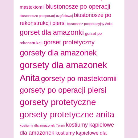
biustonosze po operacji
mastektomii
biustonosze po
biustonosze po operacji częściowej
rekonstrukcji piersi
biustonosz pooperacyjny Anita
gorset dla amazonki
gorset po
gorset protetyczny
rekonstrukcji
gorsety dla amazonek
gorsety dla amazonek
Anita
gorsety po mastektomii
gorsety po operacji piersi
gorsety protetyczne
gorsety protetyczne anita
kostiumy kąpielowe
kostiumy dla amazonek Toruń
dla amazonek
kostiumy kąpielowe dla