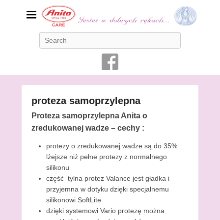
Poradnik dla Amazonek.
Search
Bielizna, protezy
Rak piersi jest chorobą, która dotyka coraz większą ilość
kobiet. Wczesne wykrycie choroby pozwoli zdecydowanie
zwiększa szansę na przeżycie osoby chorej, dlatego prowadzi
się kampanie zachęcające kobiety do przeprowadzenia
mammografii. Kobiety, które przeszły mastektomię, zwane
proteza samoprzylepna
często amazonkami, potrzebują specyficznej bielizny, która
pozwoli im poczuć się kobieco i wygodnie.
P
Proteza samoprzylepna Anita o
o
zredukowanej wadze – cechy :
s
protezy o zredukowanej wadze są do 35%
t
lżejsze niż pełne protezy z normalnego
e
silikonu
d
część tylna protez Valance jest gładka i
o
przyjemna w dotyku dzięki specjalnemu
n
silikonowi SoftLite
4
dzięki systemowi Vario protezę można
m