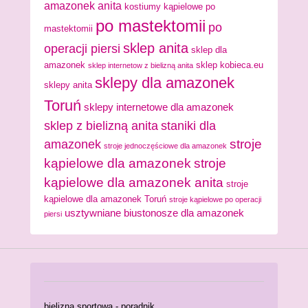
amazonek anita
kostiumy kąpielowe po
po mastektomii
po
mastektomii
sklep anita
operacji piersi
sklep dla
amazonek
sklep kobieca.eu
sklep internetow z bielizną anita
sklepy dla amazonek
sklepy anita
Toruń
sklepy internetowe dla amazonek
sklep z bielizną anita
staniki dla
stroje
amazonek
stroje jednoczęściowe dla amazonek
kąpielowe dla amazonek
stroje
kąpielowe dla amazonek anita
stroje
kąpielowe dla amazonek Toruń
stroje kąpielowe po operacji
usztywniane biustonosze dla amazonek
piersi
bielizna sportowa - poradnik