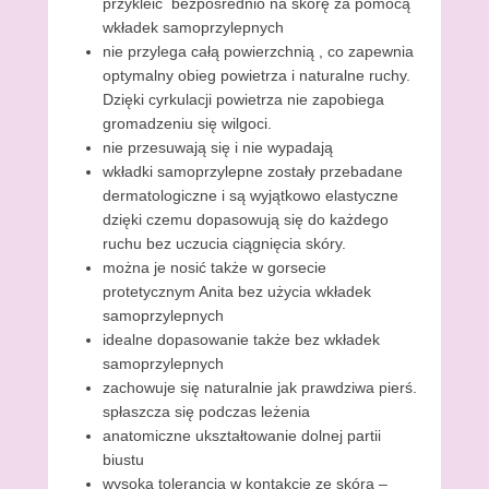
przykleić bezpośrednio na skórę za pomocą
a
wkładek samoprzylepnych
r
nie przylega całą powierzchnią , co zapewnia
c
optymalny obieg powietrza i naturalne ruchy.
a
Dzięki cyrkulacji powietrza nie zapobiega
,
gromadzeniu się wilgoci.
2
nie przesuwają się i nie wypadają
0
wkładki samoprzylepne zostały przebadane
1
dermatologiczne i są wyjątkowo elastyczne
4
dzięki czemu dopasowują się do każdego
b
ruchu bez uczucia ciągnięcia skóry.
y
można je nosić także w gorsecie
E
protetycznym Anita bez użycia wkładek
R
samoprzylepnych
J
idealne dopasowanie także bez wkładek
samoprzylepnych
zachowuje się naturalnie jak prawdziwa pierś.
spłaszcza się podczas leżenia
anatomiczne ukształtowanie dolnej partii
biustu
wysoka tolerancja w kontakcie ze skórą –