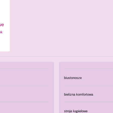
we
ek
biustonosze
bielizna komfortowa
stroje kąpielowe