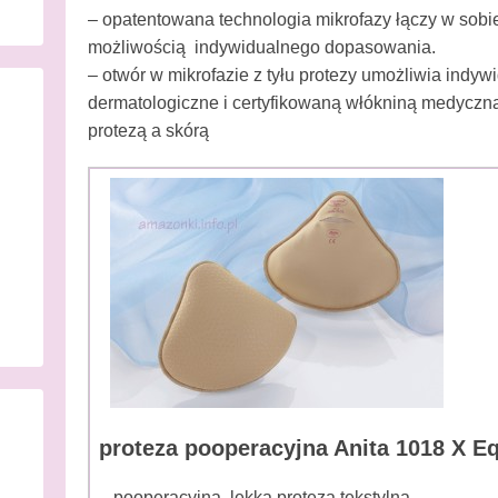
o
– opatentowana technologia mikrofazy łączy w sobie
n
możliwością indywidualnego dopasowania.
3
– otwór w mikrofazie z tyłu protezy umożliwia indyw
m
dermatologiczne i certyfikowaną włókniną medyczną
a
protezą a skórą
r
c
a
,
2
0
1
4
b
y
E
proteza pooperacyjna Anita 1018 X Eq
R
J
– pooperacyjna, lekka proteza tekstylna