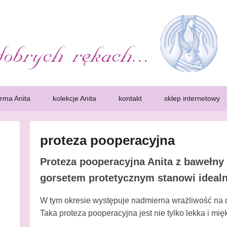
k. Bielizna, protezy
ść kobiet. Wczesne wykrycie choroby pozwoli zdecydowanie zwiększa sz
iety, które przeszły mastektomię, zwane często amazonkami, potrzebuj
irma Anita
kolekcje Anita
kontakt
sklep internetowy
proteza pooperacyjna
P
Proteza pooperacyjna Anita z bawełny 
o
gorsetem protetycznym stanowi idealn
s
t
W tym okresie występuje nadmierna wrażliwość na do
e
Taka proteza pooperacyjna jest nie tylko lekka i mię
d