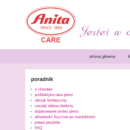
Poradnik dla Amazone
Rak piersi jest chorobą, która dotyka coraz większą ilo
zachęcające kobiety do przeprowadzenia mammografii. Kob
wygodnie.
Primary
Skip
Skip
strona główna
f
menu
to
to
primary
secondary
content
content
poradnik
o chorobie
profilaktyka raka piersi
obrzęk limfatyczny
zasady doboru bielizny
dopasowanie protez piersi
aktywność fizyczna po mastektomii
prawa pacjenta
FAQ