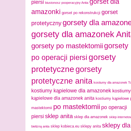
gorset dla
piersi
biustonosz pooperacyjny Anita
amazonki
gorset
gorset po rekonstrukcji
gorsety dla amazon
protetyczny
gorsety dla amazonek Ani
gorsety
gorsety po mastektomii
gorsety
po operacji piersi
protetyczne
gorsety
protetyczne anita
kostiumy dla amazonek T
kostiumy kąpielowe dla amazonek
kostiumy
kąpielowe dla amazonek anita
kostiumy kąpielowe 
po mastektomii
po operacji
mastektomii
sklep anita
piersi
sklep dla amazonek
sklep interneto
sklepy dla
sklep kobieca.eu
sklepy anita
bielizną anita