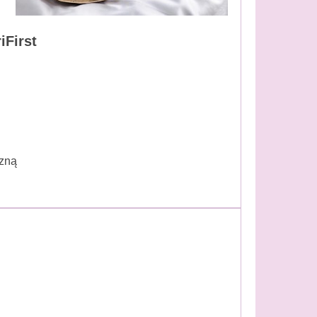
iFirst
czną