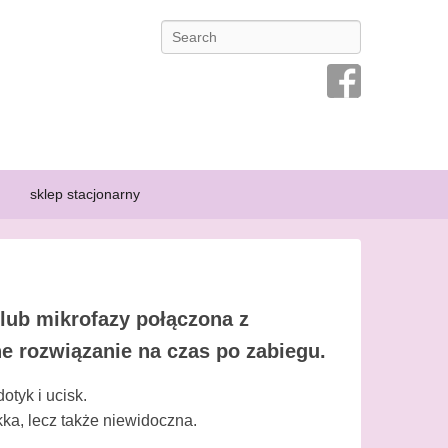
Search
ansę na przeżycie osoby chorej, dlatego prowadzi się kampanie
ą specyficznej bielizny, która pozwoli im poczuć się kobieco i
sklep stacjonarny
lub mikrofazy połączona z
e rozwiązanie na czas po zabiegu.
tyk i ucisk.
kka, lecz także niewidoczna.