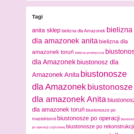
Tagi
bielizna
anita sklep
bielizna dla Amazonek
dla amazonek anita
bielizna dla
biustono
amazonek toruń
bielizna protetyczna
dla Amazonek
biustonosz dla
biustonosze
Amazonek Anita
dla Amazonek
biustonosze
dla amazonek Anita
biustonos
dla amazonek toruń
biustonosze po
biustonosze po operacji
mastektomii
biustono
biustonosze po rekonstrukcji
po operacji częściowej