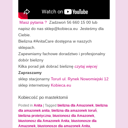
Masz pytania ?
Zadzwoń 56 660 15 00 lub
napisz do nas sklep@kobieca.eu Jesteśmy dla
Ciebie.
Bielizna #AnitaCare dostępna w naszych
sklepach.
Zapewniamy fachowe doradztwo i profesjonalny
dobór bielizny
Kilka porad jak dobrać bieliznę
czytaj więcej
Zapraszamy
sklep stacjonarny
Toruń ul. Rynek Nowomiejski 12
sklep internetowy
Kobieca.eu
Kobiecość po mastektomii
Posted in
Anita
|
Tagged
bielizna dla Amazonek
,
bielizna
dla amazonek anita
,
bielizna dla amazonek toruń
,
bielizna protetyczna
,
biustonosz dla Amazonek
,
biustonosz dla Amazonek Anita
,
biustonosze dla
Amazonek
,
biustonosze dla amazonek Anita
,