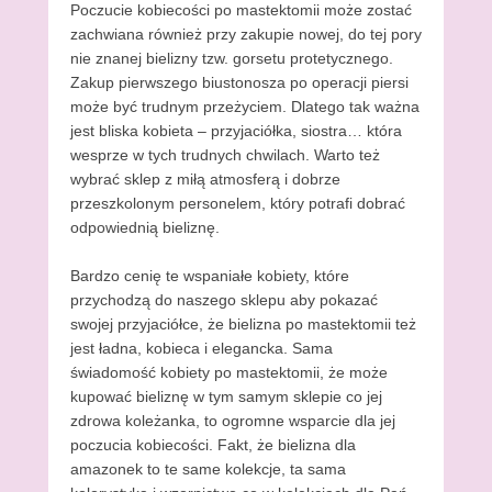
Poczucie kobiecości po mastektomii może zostać
zachwiana również przy zakupie nowej, do tej pory
nie znanej bielizny tzw. gorsetu protetycznego.
Zakup pierwszego biustonosza po operacji piersi
może być trudnym przeżyciem. Dlatego tak ważna
jest bliska kobieta – przyjaciółka, siostra… która
wesprze w tych trudnych chwilach. Warto też
wybrać sklep z miłą atmosferą i dobrze
przeszkolonym personelem, który potrafi dobrać
odpowiednią bieliznę.
Bardzo cenię te wspaniałe kobiety, które
przychodzą do naszego sklepu aby pokazać
swojej przyjaciółce, że bielizna po mastektomii też
jest ładna, kobieca i elegancka. Sama
świadomość kobiety po mastektomii, że może
kupować bieliznę w tym samym sklepie co jej
zdrowa koleżanka, to ogromne wsparcie dla jej
poczucia kobiecości. Fakt, że bielizna dla
amazonek to te same kolekcje, ta sama