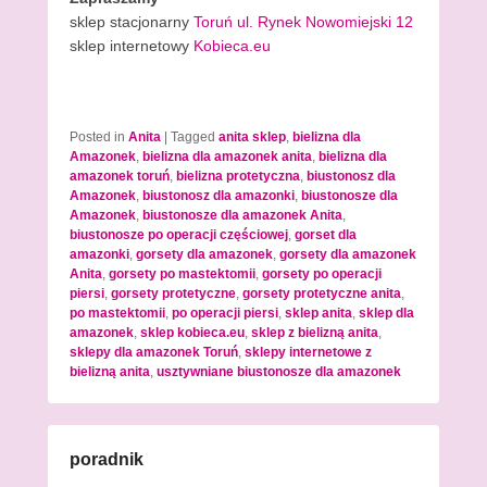
sklep stacjonarny
Toruń ul. Rynek Nowomiejski 12
sklep internetowy
Kobieca.eu
Posted in
Anita
|
Tagged
anita sklep
,
bielizna dla
Amazonek
,
bielizna dla amazonek anita
,
bielizna dla
amazonek toruń
,
bielizna protetyczna
,
biustonosz dla
Amazonek
,
biustonosz dla amazonki
,
biustonosze dla
Amazonek
,
biustonosze dla amazonek Anita
,
biustonosze po operacji częściowej
,
gorset dla
amazonki
,
gorsety dla amazonek
,
gorsety dla amazonek
Anita
,
gorsety po mastektomii
,
gorsety po operacji
piersi
,
gorsety protetyczne
,
gorsety protetyczne anita
,
po mastektomii
,
po operacji piersi
,
sklep anita
,
sklep dla
amazonek
,
sklep kobieca.eu
,
sklep z bielizną anita
,
sklepy dla amazonek Toruń
,
sklepy internetowe z
bielizną anita
,
usztywniane biustonosze dla amazonek
poradnik