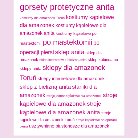
gorsety protetyczne anita
kostiumy kąpielowe
kostiumy dla amazonek Toruń
dla amazonek
kostiumy kąpielowe dla
amazonek anita
kostiumy kąpielowe po
po mastektomii
po
mastektomii
sklep anita
operacji piersi
sklep dla
amazonek
sklep kobieca.eu
sklep internetow z bielizną anita
sklepy dla amazonek
sklepy anita
Toruń
sklepy internetowe dla amazonek
sklep z bielizną anita
staniki dla
stroje
amazonek
stroje jednoczęściowe dla amazonek
kąpielowe dla amazonek
stroje
kąpielowe dla amazonek anita
stroje
kąpielowe dla amazonek Toruń
stroje kąpielowe po operacji
usztywniane biustonosze dla amazonek
piersi