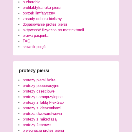
o chorobie
profilaktyka raka piersi
obrzęk limfatyczny
zasady doboru bielizny
dopasowanie protez piersi
aktywność fizyczna po mastektomii
prawa pacjenta
FAQ
słownik pojęć
protezy piersi
protezy piersi Anita
protezy pooperacyjne
protezy częściowe
protezy samoprzylepne
protezy z fałdą FlexGap
protezy z kieszonkami
proteza dwuwarstwowa
protezy z mikrofazą
protezy żebrowe
pielęgnacja protez piersi