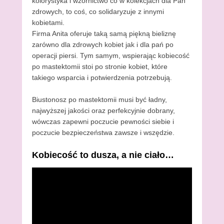
kolorystyka i wzornictwo co w kolekcjach dla Pań
zdrowych, to coś, co solidaryzuje z innymi
kobietami.
Firma Anita oferuje taką samą piękną bieliznę
zarówno dla zdrowych kobiet jak i dla pań po
operacji piersi. Tym samym, wspierając kobiecość
po mastektomii stoi po stronie kobiet, które
takiego wsparcia i potwierdzenia potrzebują.
Biustonosz po mastektomii musi być ładny,
najwyższej jakości oraz perfekcyjnie dobrany,
wówczas zapewni poczucie pewności siebie i
poczucie bezpieczeństwa zawsze i wszędzie.
Kobiecość to dusza, a nie ciało…