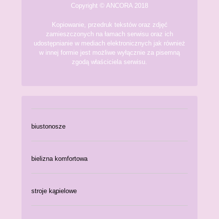
Copyright © ANCORA 2018
Kopiowanie, przedruk tekstów oraz zdjęć
zamieszczonych na łamach serwisu oraz ich
udostępnianie w mediach elektronicznych jak również
w innej formie jest możliwe wyłącznie za pisemną
zgodą właściciela serwisu.
biustonosze
bielizna komfortowa
stroje kąpielowe