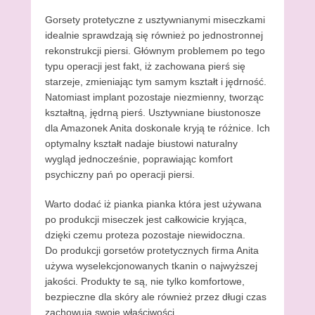
Gorsety protetyczne z usztywnianymi miseczkami
idealnie sprawdzają się również po jednostronnej
rekonstrukcji piersi. Głównym problemem po tego
typu operacji jest fakt, iż zachowana pierś się
starzeje, zmieniając tym samym kształt i jędrność.
Natomiast implant pozostaje niezmienny, tworząc
kształtną, jędrną pierś. Usztywniane biustonosze
dla Amazonek Anita doskonale kryją te różnice. Ich
optymalny kształt nadaje biustowi naturalny
wygląd jednocześnie, poprawiając komfort
psychiczny pań po operacji piersi.
Warto dodać iż pianka pianka która jest używana
po produkcji miseczek jest całkowicie kryjąca,
dzięki czemu proteza pozostaje niewidoczna.
Do produkcji gorsetów protetycznych firma Anita
używa wyselekcjonowanych tkanin o najwyższej
jakości. Produkty te są, nie tylko komfortowe,
bezpieczne dla skóry ale również przez długi czas
zachowują swoje właściwości.