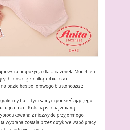
najnowsza propozycja dla amazonek. Model ten
ych prostotę z nutką kobiecości.
a na bazie bestsellerowego biustonosza z
raficzny haft. Tym samym podkreślając jego
ecego uroku. Kolejną istotną zmianą
 Wyprodukowana z niezwykle przyjemnego,
a ta wybrana została przez dotyk we współpracy
ych i niedowidzących.