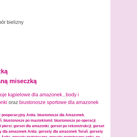
ór bielizny
zką
aną miseczką
roje kąpielowe dla amazonek
,
body i
onki
oraz
biustonosze sportowe dla amazonek
z pooperacyjny Anita
,
biustonosze dla Amazonek
,
ń
,
biustonosze po mastektomii
,
biustonosze po operacji
,
 piersi
,
gorset dla amazonki
,
gorset po rekonstrukcji
,
gorset
y dla amazonek Anita
,
gorsety dla amazonek Toruń
,
gorsety