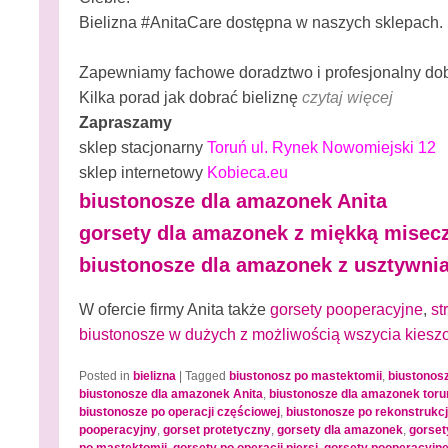
Bielizna #AnitaCare dostępna w naszych sklepach.
Zapewniamy fachowe doradztwo i profesjonalny dob
Kilka porad jak dobrać bieliznę
czytaj więcej
Zapraszamy
sklep stacjonarny
Toruń ul. Rynek Nowomiejski 12
sklep internetowy
Kobieca.eu
biustonosze dla amazonek Anita
gorsety dla amazonek z miękką misec
biustonosze dla amazonek z usztywni
W ofercie firmy Anita także
gorsety pooperacyjne
,
st
biustonosze w dużych z możliwością wszycia kiesz
Posted in
bielizna
|
Tagged
biustonosz po mastektomii
,
biustonos
biustonosze dla amazonek Anita
,
biustonosze dla amazonek toru
biustonosze po operacji częściowej
,
biustonosze po rekonstrukcji
pooperacyjny
,
gorset protetyczny
,
gorsety dla amazonek
,
gorset