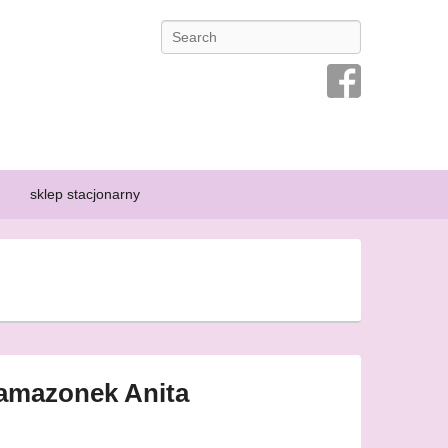
Search
ansę na przeżycie osoby chorej, dlatego prowadzi się kampanie
ą specyficznej bielizny, która pozwoli im poczuć się kobieco i
sklep stacjonarny
 amazonek Anita