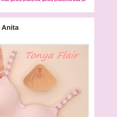
 Anita
,
gorsety protetyczne
,
gorsety protetyczne anita
,
po
 Anita