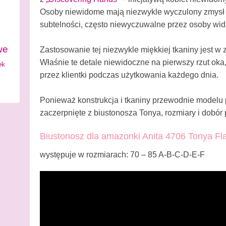
Osoby niewidome mają niezwykle wyczulony zmysł d
subtelności, często niewyczuwalne przez osoby wid
we
Zastosowanie tej niezwykle miękkiej tkaniny jest w
Właśnie te detale niewidoczne na pierwszy rzut oka
ek
przez klientki podczas użytkowania każdego dnia.
Ponieważ konstrukcja i tkaniny przewodnie modelu p
zaczerpnięte z biustonosza Tonya, rozmiary i dobór
Biustonosz dla amazonki Anita 4706 Tonya Fla
występuje w rozmiarach: 70 – 85 A-B-C-D-E-F