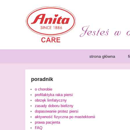
Poradnik dla Amazone
Rak piersi jest chorobą, która dotyka coraz większą ilo
zachęcające kobiety do przeprowadzenia mammografii. Kob
wygodnie.
Primary
Skip
Skip
strona główna
f
menu
to
to
primary
secondary
content
content
poradnik
o chorobie
profilaktyka raka piersi
obrzęk limfatyczny
zasady doboru bielizny
dopasowanie protez piersi
aktywność fizyczna po mastektomii
prawa pacjenta
FAQ