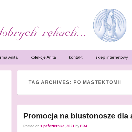
k. Bielizna, protezy
ść kobiet. Wczesne wykrycie choroby pozwoli zdecydowanie zwiększa sz
iety, które przeszły mastektomię, zwane często amazonkami, potrzebuj
irma Anita
kolekcje Anita
kontakt
sklep internetowy
TAG ARCHIVES:
PO MASTEKTOMII
Promocja na biustonosze dla
Posted on
1 października, 2021
by
ERJ