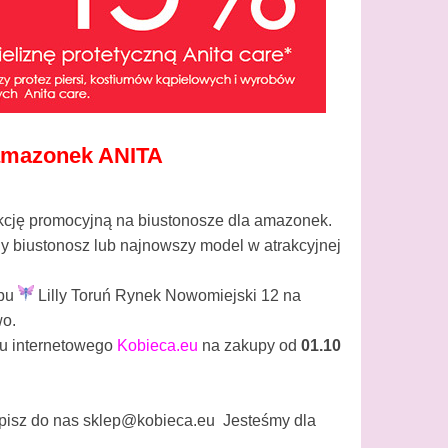
amazonek ANITA
akcję promocyjną na biustonosze dla amazonek.
y biustonosz lub najnowszy model w atrakcyjnej
epu
Lilly Toruń Rynek Nowomiejski 12 na
wo.
pu internetowego
Kobieca.eu
na zakupy od
01.10
pisz do nas sklep@kobieca.eu Jesteśmy dla