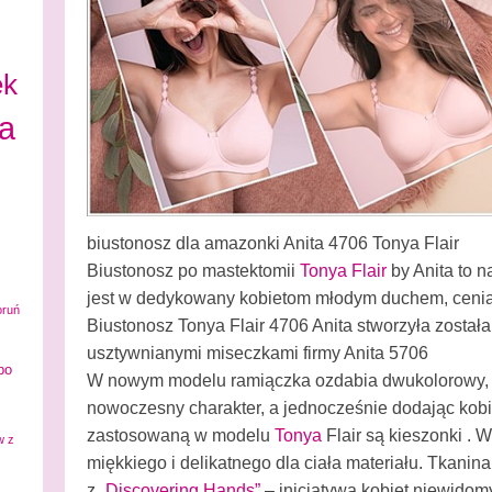
ek
ta
biustonosz dla amazonki Anita 4706 Tonya Flair
Biustonosz po mastektomii
Tonya Flair
by Anita to 
jest w dedykowany kobietom młodym duchem, ceniąc
oruń
Biustonosz Tonya Flair 4706 Anita stworzyła został
usztywnianymi miseczkami firmy Anita 5706
po
W nowym modelu ramiączka ozdabia dwukolorowy, g
nowoczesny charakter, a jednocześnie dodając kobi
zastosowaną w modelu
Tonya
Flair są kieszonki .
w z
miękkiego i delikatnego dla ciała materiału. Tkanin
z
„Discovering Hands”
– inicjatywą kobiet niewidom