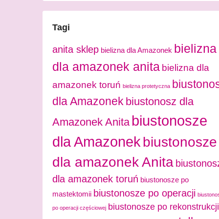
Tagi
bielizna
anita sklep
bielizna dla Amazonek
dla amazonek anita
bielizna dla
biustono
amazonek toruń
bielizna protetyczna
dla Amazonek
biustonosz dla
biustonosze
Amazonek Anita
dla Amazonek
biustonosze
dla amazonek Anita
biustonos
dla amazonek toruń
biustonosze po
biustonosze po operacji
mastektomii
biustono
biustonosze po rekonstrukcji
po operacji częściowej