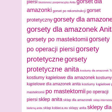
gorset dla
piersi
biustonosz pooperacyjny Anita
amazonki
gorset
gorset po rekonstrukcji
gorsety dla amazon
protetyczny
gorsety dla amazonek Ani
gorsety
gorsety po mastektomii
gorsety
po operacji piersi
protetyczne
gorsety
protetyczne anita
kostiumy dla amazonek T
kostiumy kąpielowe dla amazonek
kostiumy
kąpielowe dla amazonek anita
kostiumy kąpielowe 
po mastektomii
po operacji
mastektomii
sklep anita
piersi
sklep dla amazonek
sklep interneto
sklepy dla
sklep kobieca.eu
sklepy anita
bielizną anita