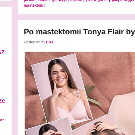
po mastektomii
,
gorsety po operacji piersi
,
gorsety pooperacyjne
mastektomii
Po mastektomii Tonya Flair by
Posted on
by
ERJ
sz
ze
sze