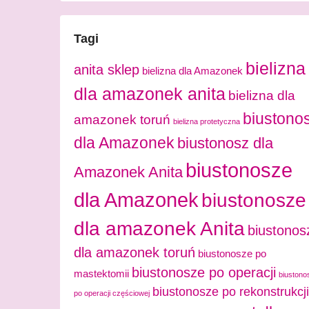
Tagi
bielizna
anita sklep
bielizna dla Amazonek
dla amazonek anita
bielizna dla
biustono
amazonek toruń
bielizna protetyczna
dla Amazonek
biustonosz dla
biustonosze
Amazonek Anita
dla Amazonek
biustonosze
dla amazonek Anita
biustonos
dla amazonek toruń
biustonosze po
biustonosze po operacji
mastektomii
biustono
biustonosze po rekonstrukcji
po operacji częściowej