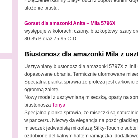
Połączenie tkaniny Silky-Touch z odpowiednim kroj
ułożenie biustu.
Gorset dla amazonki Anita – Mila 5796X
występuje w kolorach: czarny, biszkoptowy, szary o
80-85 B oraz 75-95 C-D
Biustonosz dla amazonki Mila z us
Usztywniany biustonosz dla amazonki 5797X z linii 
dopasowane ubrania. Termicznie uformowane miseczk
Specjalna pianka sprawia że proteza jest całkowici
ogromną zaletę.
Nowy model z usztywnianą miseczką, oparty na spr
biustonosza
Tonya
.
Specjalna pianka sprawia, że miseczki są naturalnie
w pancerzu. Niezwykła elegancja na pozór gładkiego
miseczek jedwabistą mikrofazą Silky-Touch o subte
ozdobione delikatnym haftem ramiączka, dodatkowo