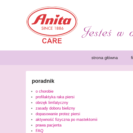
Poradnik dla Amazone
Rak piersi jest chorobą, która dotyka coraz większą ilo
zachęcające kobiety do przeprowadzenia mammografii. Kob
wygodnie.
Primary
Skip
Skip
strona główna
f
menu
to
to
primary
secondary
content
content
poradnik
o chorobie
profilaktyka raka piersi
obrzęk limfatyczny
zasady doboru bielizny
dopasowanie protez piersi
aktywność fizyczna po mastektomii
prawa pacjenta
FAQ