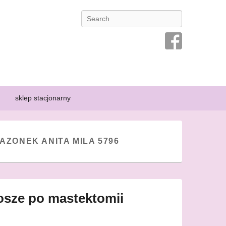
Search
ansę na przeżycie osoby chorej, dlatego prowadzi się kampanie
ą specyficznej bielizny, która pozwoli im poczuć się kobieco i
sklep stacjonarny
AZONEK ANITA MILA 5796
nosze po mastektomii