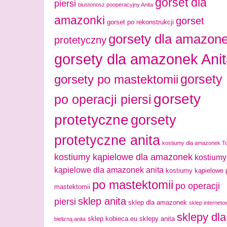
gorset dla
piersi
biustonosz pooperacyjny Anita
amazonki
gorset
gorset po rekonstrukcji
gorsety dla amazon
protetyczny
gorsety dla amazonek Ani
gorsety
gorsety po mastektomii
gorsety
po operacji piersi
protetyczne
gorsety
protetyczne anita
kostiumy dla amazonek T
kostiumy kąpielowe dla amazonek
kostiumy
kąpielowe dla amazonek anita
kostiumy kąpielowe 
po mastektomii
po operacji
mastektomii
sklep anita
piersi
sklep dla amazonek
sklep interneto
sklepy dla
sklep kobieca.eu
sklepy anita
bielizną anita