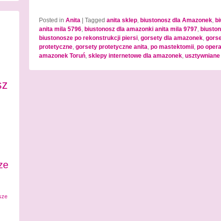
Posted in
Anita
|
Tagged
anita sklep
,
biustonosz dla Amazonek
,
b
anita mila 5796
,
biustonosz dla amazonki anita mila 9797
,
biusto
biustonosze po rekonstrukcji piersi
,
gorsety dla amazonek
,
gorse
protetyczne
,
gorsety protetyczne anita
,
po mastektomii
,
po operac
amazonek Toruń
,
sklepy internetowe dla amazonek
,
usztywniane
sz
ze
sze