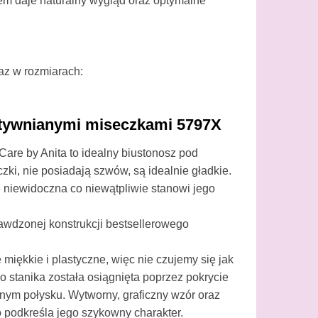
em daje naturalny wygląd oraz optymalne
raz w rozmiarach:
ztywnianymi miseczkami 5797X
Care by Anita to idealny biustonosz pod
i, nie posiadają szwów, są idealnie gładkie.
e niewidoczna co niewątpliwie stanowi jego
awdzonej konstrukcji bestsellerowego
 miękkie i plastyczne, więc nie czujemy się jak
 stanika została osiągnięta poprzez pokrycie
lnym połysku. Wytworny, graficzny wzór oraz
 podkreśla jego szykowny charakter.