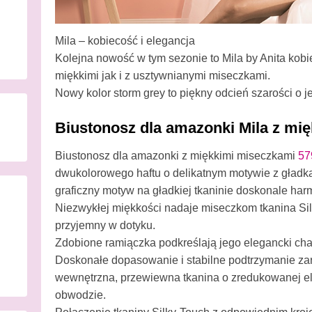
Mila – kobiecość i elegancja
Kolejna nowość w tym sezonie to Mila by Anita kob
miękkimi jak i z usztywnianymi miseczkami.
Nowy kolor storm grey to piękny odcień szarości o 
Biustonosz dla amazonki Mila z mi
Biustonosz dla amazonki z miękkimi miseczkami
57
dwukolorowego haftu o delikatnym motywie z gładką
graficzny motyw na gładkiej tkaninie doskonale har
Niezwykłej miękkości nadaje miseczkom tkanina Silky
przyjemny w dotyku.
Zdobione ramiączka podkreślają jego elegancki char
Doskonałe dopasowanie i stabilne podtrzymanie zaró
wewnętrzna, przewiewna tkanina o zredukowanej el
obwodzie.