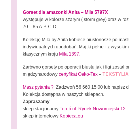
Gorset dla amazonki Anita – Mila 5797X
występuje w kolorze szarym ( storm grey) oraz w ro
70 – 85 A-B-C-D
Kolekcję Mila by Anita kobiece biustonosze po maste
indywidualnych upodobań. Majtki pełne+ z wysokim
klasycznym kroju
Mila 1397.
Zarówno gorsety po operacji biustu jak i figi został
międzynarodowy
certyfikat Oeko-Tex
–
TEKSTYLIA
Masz pytania ?
Zadzwoń 56 660 15 00 lub napisz d
Kolekcja dostępna w naszych sklepach.
Zapraszamy
sklep stacjonarny
Toruń ul. Rynek Nowomiejski 12
sklep internetowy
Kobieca.eu