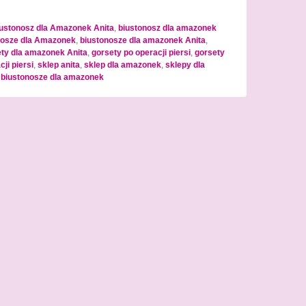
iustonosz dla Amazonek Anita
,
biustonosz dla amazonek
nosze dla Amazonek
,
biustonosze dla amazonek Anita
,
ty dla amazonek Anita
,
gorsety po operacji piersi
,
gorsety
ji piersi
,
sklep anita
,
sklep dla amazonek
,
sklepy dla
 biustonosze dla amazonek