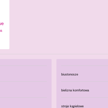
we
ek
biustonosze
bielizna komfortowa
stroje kąpielowe