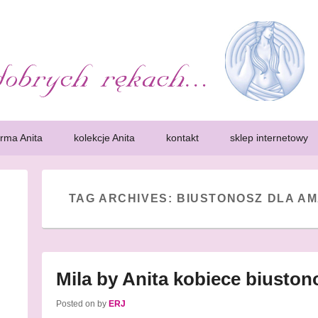
k. Bielizna, protezy
ść kobiet. Wczesne wykrycie choroby pozwoli zdecydowanie zwiększa sz
iety, które przeszły mastektomię, zwane często amazonkami, potrzebuj
irma Anita
kolekcje Anita
kontakt
sklep internetowy
TAG ARCHIVES:
BIUSTONOSZ DLA AM
Mila by Anita kobiece biusto
Posted on
by
ERJ