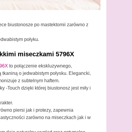
iece biustonosze po mastektomii zarówno z
jedwabistym połyku.
ękkimi miseczkami 5796X
96X
to połączenie ekskluzywnego,
 tkaniną o jedwabistym połysku. Elegancki,
monizuje z subtelnym haftem.
 -Touch dzięki której biustonosz jest miły i
akter.
wno piersi jak i protezy, zapewnia
astyczności zarówno na miseczkach jak i w