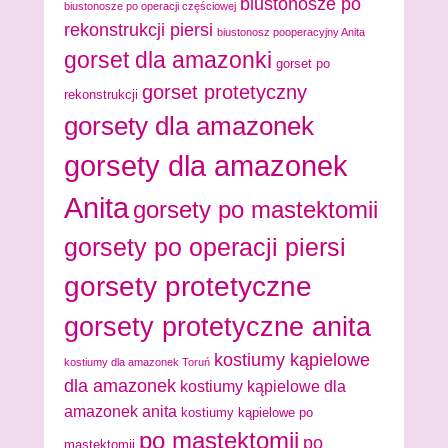
biustonosze po
biustonosze po operacji częściowej
rekonstrukcji piersi
biustonosz pooperacyjny Anita
gorset dla amazonki
gorset po
gorset protetyczny
rekonstrukcji
gorsety dla amazonek
gorsety dla amazonek
Anita
gorsety po mastektomii
gorsety po operacji piersi
gorsety protetyczne
gorsety protetyczne anita
kostiumy kąpielowe
kostiumy dla amazonek Toruń
dla amazonek
kostiumy kąpielowe dla
amazonek anita
kostiumy kąpielowe po
po mastektomii
po
mastektomii