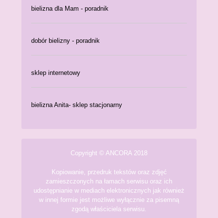
bielizna dla Mam - poradnik
dobór bielizny - poradnik
sklep internetowy
bielizna Anita- sklep stacjonarny
Copyright © ANCORA 2018
Kopiowanie, przedruk tekstów oraz zdjęć
zamieszczonych na łamach serwisu oraz ich
udostępnianie w mediach elektronicznych jak również
w innej formie jest możliwe wyłącznie za pisemną
zgodą właściciela serwisu.