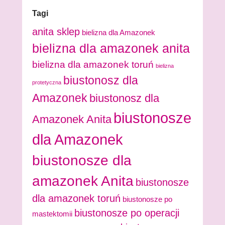
Tagi
anita sklep
bielizna dla Amazonek
bielizna dla amazonek anita
bielizna dla amazonek toruń
bielizna
biustonosz dla
protetyczna
Amazonek
biustonosz dla
biustonosze
Amazonek Anita
dla Amazonek
biustonosze dla
amazonek Anita
biustonosze
dla amazonek toruń
biustonosze po
biustonosze po operacji
mastektomii