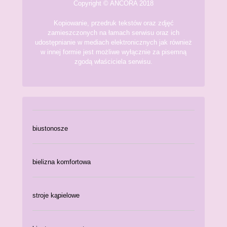
Copyright © ANCORA 2018
Kopiowanie, przedruk tekstów oraz zdjęć
zamieszczonych na łamach serwisu oraz ich
udostępnianie w mediach elektronicznych jak również
w innej formie jest możliwe wyłącznie za pisemną
zgodą właściciela serwisu.
biustonosze
bielizna komfortowa
stroje kąpielowe