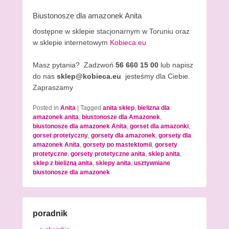
Biustonosze dla amazonek Anita
dostępne w sklepie stacjonarnym w Toruniu oraz
w sklepie internetowym
Kobieca.eu
Masz pytania? Zadzwoń
56 660 15 00
lub napisz
do nas
sklep@kobieca.eu
jesteśmy dla Ciebie.
Zapraszamy
Posted in
Anita
|
Tagged
anita sklep
,
bielizna dla
amazonek anita
,
biustonosze dla Amazonek
,
biustonosze dla amazonek Anita
,
gorset dla amazonki
,
gorset protetyczny
,
gorsety dla amazonek
,
gorsety dla
amazonek Anita
,
gorsety po mastektomii
,
gorsety
protetyczne
,
gorsety protetyczne anita
,
sklep anita
,
sklep z bielizną anita
,
sklepy anita
,
usztywniane
biustonosze dla amazonek
poradnik