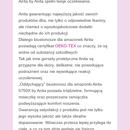
Airita by Anita spełni twoje oczekiwania.
Anita gwarantując najwyższą jakość swoich
produktów dba, nie tylko o odpowiednie tkaniny,
ale również o wysokojakościowe dodatki
niezbędne do ich produkcji.
Dlatego biustonosze dla amazonek Airita
posiadają certyfikat
OEKO-TEX
co znaczy, że są
wolne od substancji szkodliwych.
Tak jak inne gorsety protetyczne Anita są
przyjazne dla skóry, delikatne, nie powodujące
podrażnień oraz nie wywołujące reakcji
uczuleniowej.
„Oddychający” biustonosz dla amazonki Airita
5750X by Anita posiada trójdzielne, formującą
miseczkę oraz poszerzane ramiączka
podwyższające komfort noszenia.
Gwarancją satysfakcji z produktu jest nie tylko
jego wysoka jakość ale także idealne
dopasowanie. Wówczas proteza lepiej przylega do
ciała, a co za tym idzie wydaje się lżejsza.