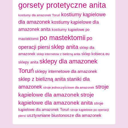
gorsety protetyczne anita
kostiumy kąpielowe
kostiumy dla amazonek Toruń
dla amazonek
kostiumy kąpielowe dla
amazonek anita
kostiumy kąpielowe po
po mastektomii
po
mastektomii
sklep anita
operacji piersi
sklep dla
amazonek
sklep kobieca.eu
sklep internetow z bielizną anita
sklepy dla amazonek
sklepy anita
Toruń
sklepy internetowe dla amazonek
sklep z bielizną anita
staniki dla
stroje
amazonek
stroje jednoczęściowe dla amazonek
kąpielowe dla amazonek
stroje
kąpielowe dla amazonek anita
stroje
kąpielowe dla amazonek Toruń
stroje kąpielowe po operacji
usztywniane biustonosze dla amazonek
piersi