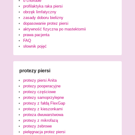
o chorobie
profilaktyka raka piersi
obrzęk limfatyczny
zasady doboru bielizny
dopasowanie protez piersi
aktywność fizyczna po mastektomii
prawa pacjenta
FAQ
słownik pojęć
protezy piersi
protezy piersi Anita
protezy pooperacyjne
protezy częściowe
protezy samoprzylepne
protezy z fałdą FlexGap
protezy z kieszonkami
proteza dwuwarstwowa
protezy z mikrofazą
protezy żebrowe
pielęgnacja protez piersi