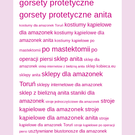
gorsety protetyczne
gorsety protetyczne anita
kostiumy kąpielowe
kostiumy dla amazonek Toruń
dla amazonek
kostiumy kąpielowe dla
amazonek anita
kostiumy kąpielowe po
po mastektomii
po
mastektomii
sklep anita
operacji piersi
sklep dla
amazonek
sklep kobieca.eu
sklep internetow z bielizną anita
sklepy dla amazonek
sklepy anita
Toruń
sklepy internetowe dla amazonek
sklep z bielizną anita
staniki dla
stroje
amazonek
stroje jednoczęściowe dla amazonek
kąpielowe dla amazonek
stroje
kąpielowe dla amazonek anita
stroje
kąpielowe dla amazonek Toruń
stroje kąpielowe po operacji
usztywniane biustonosze dla amazonek
piersi