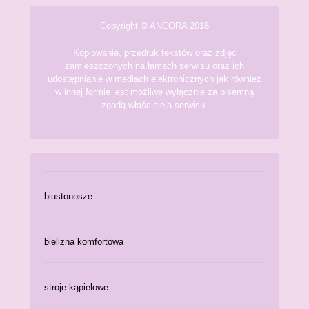
Copyright © ANCORA 2018
Kopiowanie, przedruk tekstów oraz zdjęć
zamieszczonych na łamach serwisu oraz ich
udostępnianie w mediach elektronicznych jak również
w innej formie jest możliwe wyłącznie za pisemną
zgodą właściciela serwisu.
biustonosze
bielizna komfortowa
stroje kąpielowe