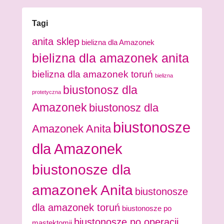
Tagi
anita sklep
bielizna dla Amazonek
bielizna dla amazonek anita
bielizna dla amazonek toruń
bielizna
biustonosz dla
protetyczna
Amazonek
biustonosz dla
biustonosze
Amazonek Anita
dla Amazonek
biustonosze dla
amazonek Anita
biustonosze
dla amazonek toruń
biustonosze po
biustonosze po operacji
mastektomii