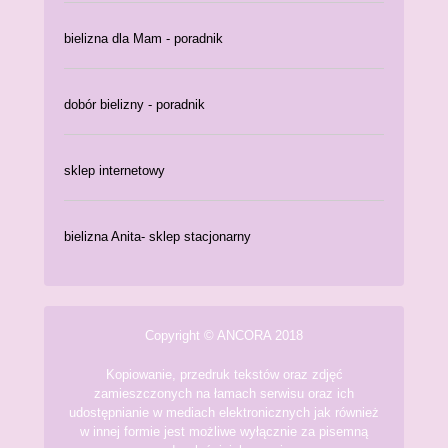
bielizna dla Mam - poradnik
dobór bielizny - poradnik
sklep internetowy
bielizna Anita- sklep stacjonarny
Copyright © ANCORA 2018
Kopiowanie, przedruk tekstów oraz zdjęć
zamieszczonych na łamach serwisu oraz ich
udostępnianie w mediach elektronicznych jak również
w innej formie jest możliwe wyłącznie za pisemną