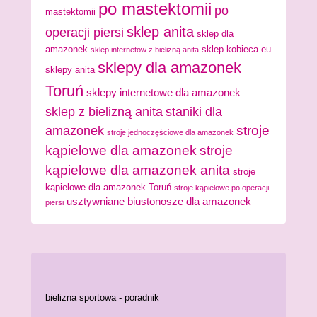
po mastektomii
po
mastektomii
sklep anita
operacji piersi
sklep dla
amazonek
sklep kobieca.eu
sklep internetow z bielizną anita
sklepy dla amazonek
sklepy anita
Toruń
sklepy internetowe dla amazonek
sklep z bielizną anita
staniki dla
stroje
amazonek
stroje jednoczęściowe dla amazonek
kąpielowe dla amazonek
stroje
kąpielowe dla amazonek anita
stroje
kąpielowe dla amazonek Toruń
stroje kąpielowe po operacji
usztywniane biustonosze dla amazonek
piersi
bielizna sportowa - poradnik