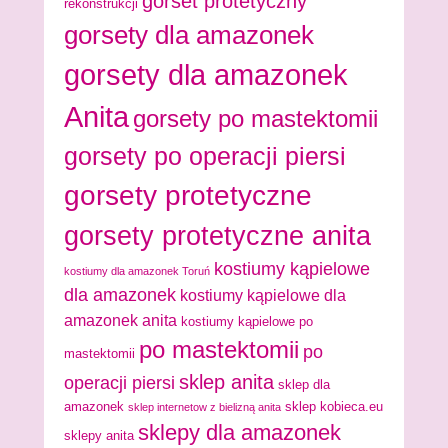
gorset protetyczny
rekonstrukcji
gorsety dla amazonek
gorsety dla amazonek
Anita
gorsety po mastektomii
gorsety po operacji piersi
gorsety protetyczne
gorsety protetyczne anita
kostiumy kąpielowe
kostiumy dla amazonek Toruń
dla amazonek
kostiumy kąpielowe dla
amazonek anita
kostiumy kąpielowe po
po mastektomii
po
mastektomii
sklep anita
operacji piersi
sklep dla
amazonek
sklep kobieca.eu
sklep internetow z bielizną anita
sklepy dla amazonek
sklepy anita