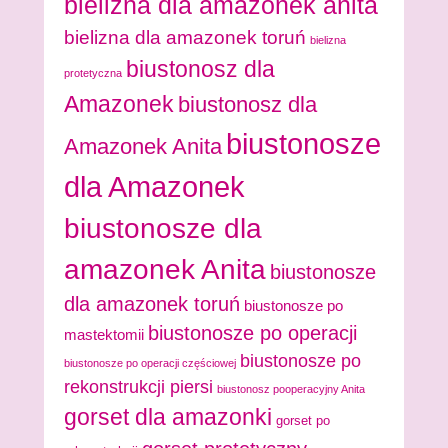
bielizna dla amazonek anita
bielizna dla amazonek toruń
bielizna
biustonosz dla
protetyczna
Amazonek
biustonosz dla
biustonosze
Amazonek Anita
dla Amazonek
biustonosze dla
amazonek Anita
biustonosze
dla amazonek toruń
biustonosze po
biustonosze po operacji
mastektomii
biustonosze po
biustonosze po operacji częściowej
rekonstrukcji piersi
biustonosz pooperacyjny Anita
gorset dla amazonki
gorset po